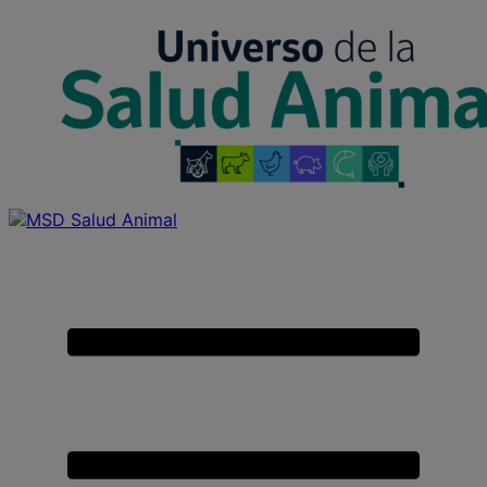
Placeholder
Skip
Skip
Anchor
to
to
Content
Footer
Universo
de
Primary
la
Menu
Salud
Animal