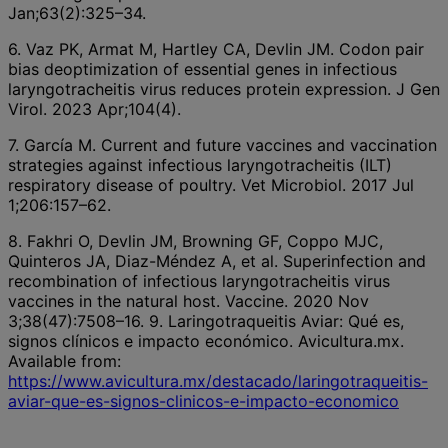
Jan;63(2):325–34.
6. Vaz PK, Armat M, Hartley CA, Devlin JM. Codon pair
bias deoptimization of essential genes in infectious
laryngotracheitis virus reduces protein expression. J Gen
Virol. 2023 Apr;104(4).
7. García M. Current and future vaccines and vaccination
strategies against infectious laryngotracheitis (ILT)
respiratory disease of poultry. Vet Microbiol. 2017 Jul
1;206:157–62.
8. Fakhri O, Devlin JM, Browning GF, Coppo MJC,
Quinteros JA, Diaz-Méndez A, et al. Superinfection and
recombination of infectious laryngotracheitis virus
vaccines in the natural host. Vaccine. 2020 Nov
3;38(47):7508–16. 9. Laringotraqueitis Aviar: Qué es,
signos clínicos e impacto económico. Avicultura.mx.
Available from:
https://www.avicultura.mx/destacado/laringotraqueitis-
aviar-que-es-signos-clinicos-e-impacto-economico