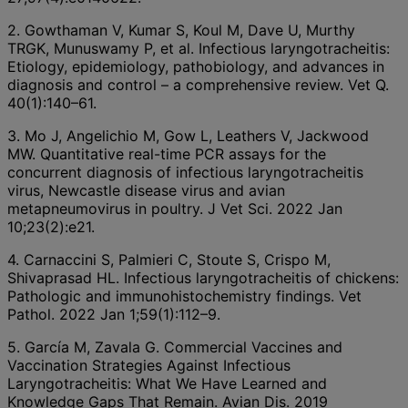
2. Gowthaman V, Kumar S, Koul M, Dave U, Murthy
TRGK, Munuswamy P, et al. Infectious laryngotracheitis:
Etiology, epidemiology, pathobiology, and advances in
diagnosis and control – a comprehensive review. Vet Q.
40(1):140–61.
3. Mo J, Angelichio M, Gow L, Leathers V, Jackwood
MW. Quantitative real-time PCR assays for the
concurrent diagnosis of infectious laryngotracheitis
virus, Newcastle disease virus and avian
metapneumovirus in poultry. J Vet Sci. 2022 Jan
10;23(2):e21.
4. Carnaccini S, Palmieri C, Stoute S, Crispo M,
Shivaprasad HL. Infectious laryngotracheitis of chickens:
Pathologic and immunohistochemistry findings. Vet
Pathol. 2022 Jan 1;59(1):112–9.
5. García M, Zavala G. Commercial Vaccines and
Vaccination Strategies Against Infectious
Laryngotracheitis: What We Have Learned and
Knowledge Gaps That Remain. Avian Dis. 2019