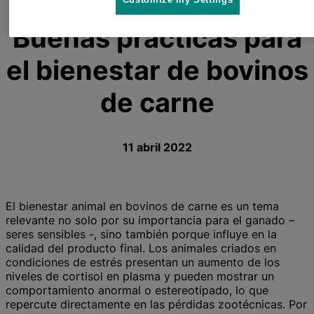
Buenas prácticas para
el bienestar de bovinos
de carne
11 abril 2022
El bienestar animal en bovinos de carne es un tema
relevante no solo por su importancia para el ganado –
seres sensibles -, sino también porque influye en la
calidad del producto final. Los animales criados en
condiciones de estrés presentan un aumento de los
niveles de cortisol en plasma y pueden mostrar un
comportamiento anormal o estereotipado, lo que
repercute directamente en las pérdidas zootécnicas. Por