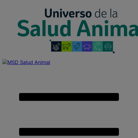
Placeholder
Skip
Skip
Anchor
to
to
Content
Footer
Universo
de
Primary
la
Menu
Salud
Animal