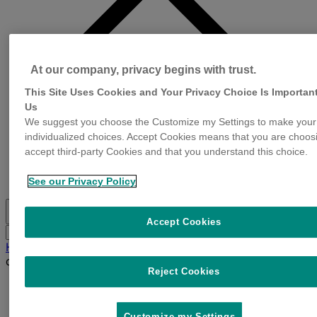
At our company, privacy begins with trust.
This Site Uses Cookies and Your Privacy Choice Is Important
Us
We suggest you choose the Customize my Settings to make your
individualized choices. Accept Cookies means that you are choos
Contacto
accept third-party Cookies and that you understand this choice.
Sobre Nosotros
Suscríbete a nuestro newsletter
See our Privacy Policy
Toggle
search
Accept Cookies
Buscar
enviar
búsqueda
por
Home
»
Buenas prácticas para el bienestar de bovinos
de carne
Reject Cookies
Ganadería
Customize my Settings