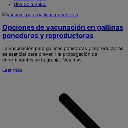
Una Sola Salud
Opciones de vacunación en gallinas
ponedoras y reproductoras
La vacunación para gallinas ponedoras y reproductoras
es esencial para prevenir la propagación de
enfermedades en la granja. ¡Vea más!
Leer más
S
O
v
e
g
p
y
r