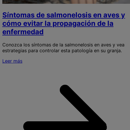
​​Síntomas de salmonelosis en aves y
cómo evitar la propagación de la
enfermedad
Conozca los síntomas de la salmonelosis en aves y vea
estrategias para controlar esta patología en su granja.
Leer más
S
S
s
e
a
y
e
l