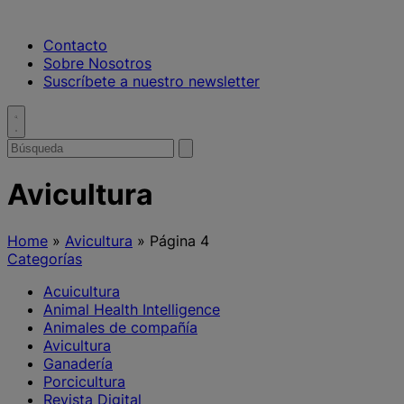
Contacto
Sobre Nosotros
Suscríbete a nuestro newsletter
Toggle
search
Buscar
enviar
búsqueda
por
Avicultura
Home
»
Avicultura
»
Página 4
Categorías
Acuicultura
Animal Health Intelligence
Animales de compañía
Avicultura
Ganadería
Porcicultura
Revista Digital