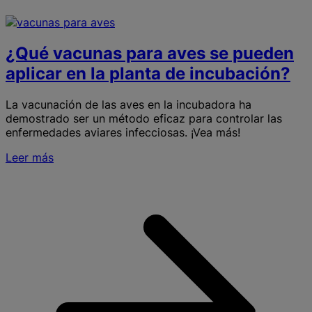
¿Qué vacunas para aves se pueden
aplicar en la planta de incubación?
La vacunación de las aves en la incubadora ha
demostrado ser un método eficaz para controlar las
enfermedades aviares infecciosas. ¡Vea más!
Leer más
S
v
p
a
s
a
e
l
p