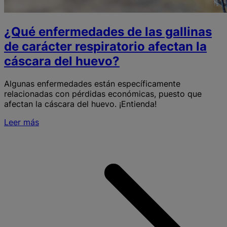
¿Qué enfermedades de las gallinas
de carácter respiratorio afectan la
cáscara del huevo?
Algunas enfermedades están específicamente
relacionadas con pérdidas económicas, puesto que
afectan la cáscara del huevo. ¡Entienda!
Leer más
S
e
l
g
c
r
a