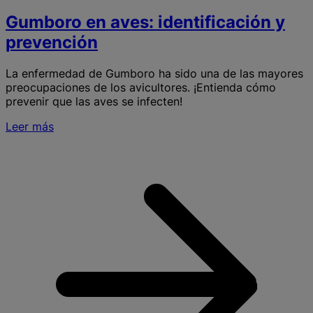
Gumboro en aves: identificación y
prevención
La enfermedad de Gumboro ha sido una de las mayores
preocupaciones de los avicultores. ¡Entienda cómo
prevenir que las aves se infecten!
Leer más
S
e
a
i
y
p