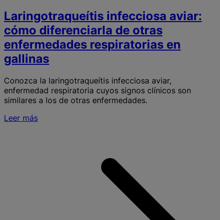
Laringotraqueítis infecciosa aviar:
cómo diferenciarla de otras
enfermedades respiratorias en
gallinas
Conozca la laringotraqueítis infecciosa aviar,
enfermedad respiratoria cuyos signos clínicos son
similares a los de otras enfermedades.
Leer más
S
L
i
a
d
o
e
r