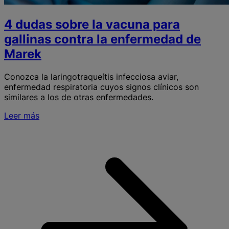
4 dudas sobre la vacuna para
gallinas contra la enfermedad de
Marek
Conozca la laringotraqueítis infecciosa aviar,
enfermedad respiratoria cuyos signos clínicos son
similares a los de otras enfermedades.
Leer más
S
s
l
v
p
g
c
l