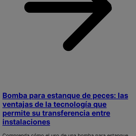
e
s
y
e
Bomba para estanque de peces: las
ventajas de la tecnología que
permite su transferencia entre
instalaciones
Comprenda cómo el uso de una bomba para estanque