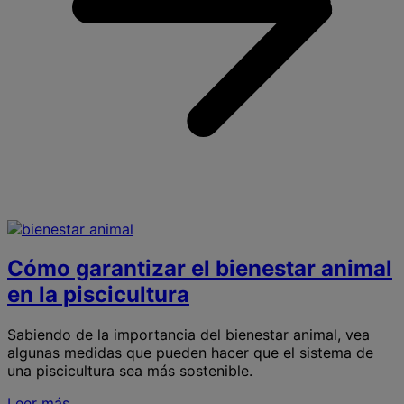
l
f
m
l
p
s
Cómo garantizar el bienestar animal
en la piscicultura
Sabiendo de la importancia del bienestar animal, vea
algunas medidas que pueden hacer que el sistema de
una piscicultura sea más sostenible.
Leer más