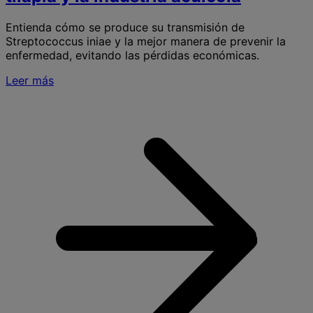
Entienda cómo se produce su transmisión de
Streptococcus iniae y la mejor manera de prevenir la
enfermedad, evitando las pérdidas económicas.
Leer más
S
S
i
R
p
l
t
y
l
i
a