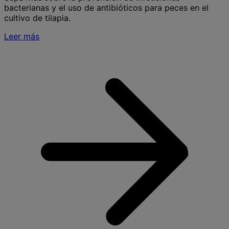
bacterianas y el uso de antibióticos para peces en el
cultivo de tilapia.
Leer más
S
r
a
e
l
p