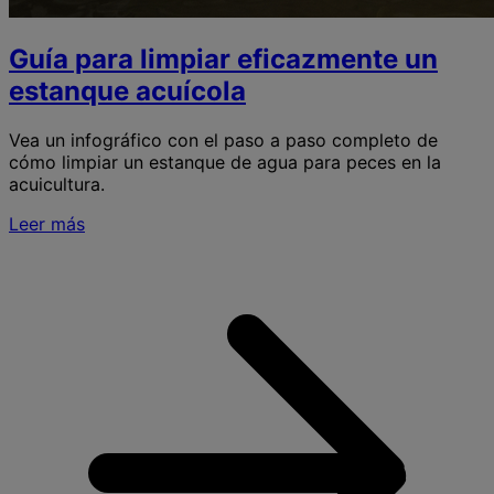
Guía para limpiar eficazmente un
estanque acuícola
Vea un infográfico con el paso a paso completo de
cómo limpiar un estanque de agua para peces en la
acuicultura.
Leer más
S
G
p
l
e
u
e
a