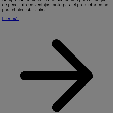
de peces ofrece ventajas tanto para el productor como
para el bienestar animal.
Leer más
S
p
e
p
l
v
l
t
p
s
t
e
i