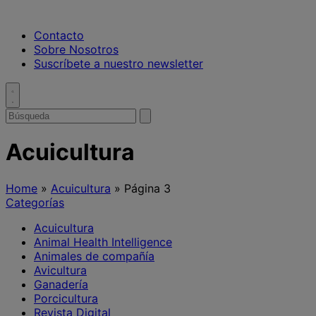
Contacto
Sobre Nosotros
Suscríbete a nuestro newsletter
Toggle
search
Buscar
enviar
búsqueda
por
Acuicultura
Home
»
Acuicultura
»
Página 3
Categorías
Acuicultura
Animal Health Intelligence
Animales de compañía
Avicultura
Ganadería
Porcicultura
Revista Digital